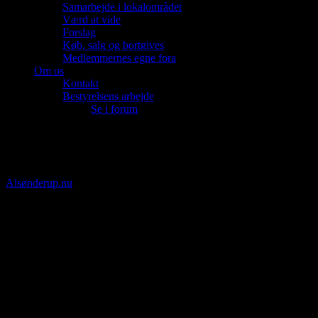
Samarbejde i lokalområdet
Værd at vide
Forslag
Køb, salg og bortgives
Medlemmernes egne fora
Om os
Kontakt
Bestyrelsens arbejde
Se i forum
Facebook
YouTube
Google+
Alsønderup.nu
Borgerforeningen Alsønderup Sogn