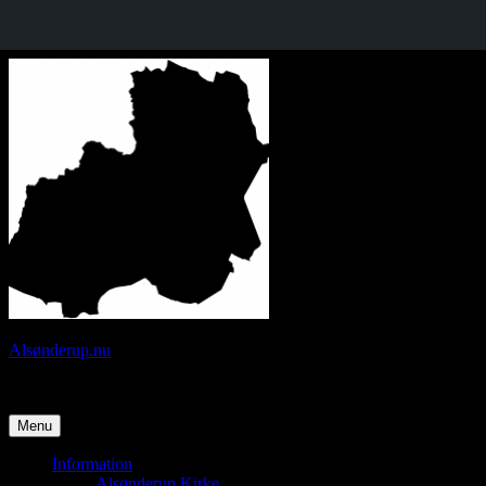
Videre
til
indhold
Alsønderup.nu
Borgerforeningen Alsønderup Sogn
Menu
Information
Alsønderup Kirke