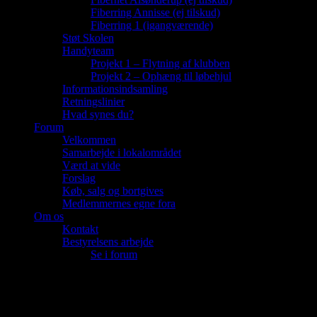
Fiberring Annisse (ej tilskud)
Fiberring 1 (igangværende)
Støt Skolen
Handyteam
Projekt 1 – Flytning af klubben
Projekt 2 – Ophæng til løbehjul
Informationsindsamling
Retningslinier
Hvad synes du?
Forum
Velkommen
Samarbejde i lokalområdet
Værd at vide
Forslag
Køb, salg og bortgives
Medlemmernes egne fora
Om os
Kontakt
Bestyrelsens arbejde
Se i forum
Facebook
YouTube
Google+