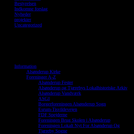
Bestyrelsen
Indkomne forslag
Nyheder
projekter
Uncategorized
Social
View
View
View
Borgerforeningen-
UCyfIhNM6Gj3hxSdz0MZnqNA’s
115568014441028741282’s
Alsnderup-
profile
profile
Sogn-
on
on
Information
961690167281637’s
YouTube
Google+
Alsønderup Kirke
profile
Foreninger A-Z
on
Alsønderup Fester
Facebook
Alsønderup og Tjærebys Lokalhistoriske Arkiv
Alsønderup Vandværk
ASGI
Borgerforeningen Alsønderup Sogn
Esrum-Tisvildevejen
FDF Spejderne
Foreningen Brug Skolen i Alsønderup
Foreningen Lokalt Nyt For Alsønderup Og
Tjæreby Sogne