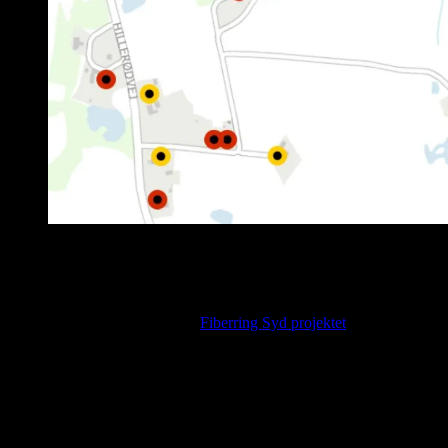
Link til dækningskort
Hillerødvej og Egerødvej.
10 adresser
Dette projekt er udsprunget af
Fiberring Syd projektet
.