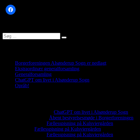
Søg
Søg
efter:
Seneste indlæg
Borgerforeningen Alsønderup Sogn er nedlagt
Ekstraordinær generalforsamling
Generalforsamling
ChatGPT om livet i Alsønderup Sogn
Opråb!
Seneste kommentarer
Kenneth Plesner
til
ChatGPT om livet i Alsønderup Sogn
Leif Thomsen
til
Åbent bestyrelsesmøde i Borgerforeningen
Torben Porst
til
Fællesspisning på Kulsviergården
Martin
til
Fællesspisning på Kulsviergården
Torben Porst
til
Fællesspisning på Kulsviergården