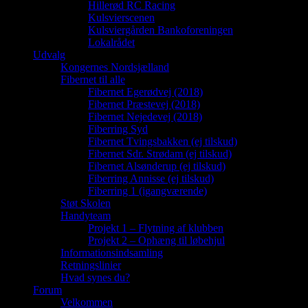
Hillerød RC Racing
Kulsvierscenen
Kulsviergården Bankoforeningen
Lokalrådet
Udvalg
Kongernes Nordsjælland
Fibernet til alle
Fibernet Egerødvej (2018)
Fibernet Præstevej (2018)
Fibernet Nejedevej (2018)
Fiberring Syd
Fibernet Tvingsbakken (ej tilskud)
Fibernet Sdr. Strødam (ej tilskud)
Fibernet Alsønderup (ej tilskud)
Fiberring Annisse (ej tilskud)
Fiberring 1 (igangværende)
Støt Skolen
Handyteam
Projekt 1 – Flytning af klubben
Projekt 2 – Ophæng til løbehjul
Informationsindsamling
Retningslinier
Hvad synes du?
Forum
Velkommen