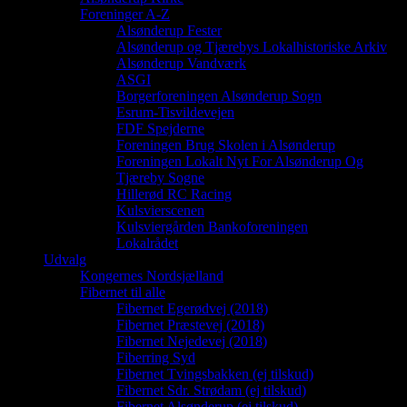
Foreninger A-Z
Alsønderup Fester
Alsønderup og Tjærebys Lokalhistoriske Arkiv
Alsønderup Vandværk
ASGI
Borgerforeningen Alsønderup Sogn
Esrum-Tisvildevejen
FDF Spejderne
Foreningen Brug Skolen i Alsønderup
Foreningen Lokalt Nyt For Alsønderup Og
Tjæreby Sogne
Hillerød RC Racing
Kulsvierscenen
Kulsviergården Bankoforeningen
Lokalrådet
Udvalg
Kongernes Nordsjælland
Fibernet til alle
Fibernet Egerødvej (2018)
Fibernet Præstevej (2018)
Fibernet Nejedevej (2018)
Fiberring Syd
Fibernet Tvingsbakken (ej tilskud)
Fibernet Sdr. Strødam (ej tilskud)
Fibernet Alsønderup (ej tilskud)