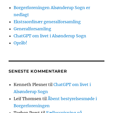
Borgerforeningen Alsønderup Sogn er
nedlagt
Ekstraordinær generalforsamling
Generalforsamling
ChatGPT om livet i Alsønderup Sogn
Opråb!
SENESTE KOMMENTARER
Kenneth Plesner
til
ChatGPT om livet i
Alsønderup Sogn
Leif Thomsen
til
Åbent bestyrelsesmøde i
Borgerforeningen
Torben Porst
til
Fællesspisning på