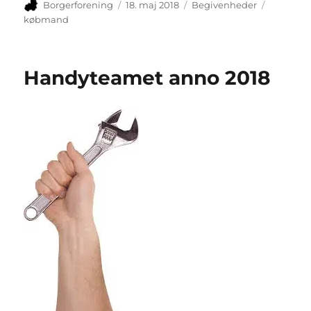
Forfatter
Udgivet
Kategorier
Tags
Borgerforening
18. maj 2018
Begivenheder
købmand
Handyteamet anno 2018