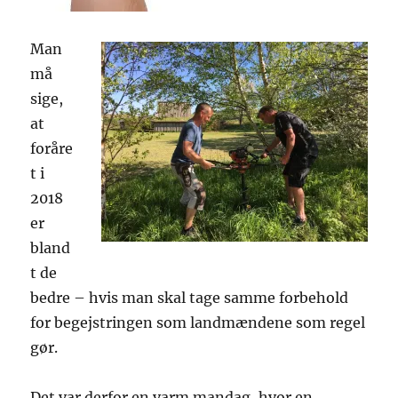
Man
må
sige,
at
foråre
t i
2018
er
bland
t de
bedre – hvis man skal tage samme forbehold
for begejstringen som landmændene som regel
gør.
Det var derfor en varm mandag, hvor en