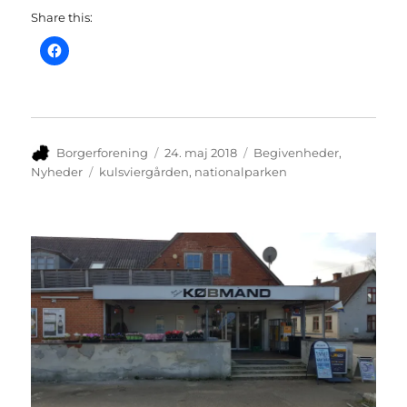
Share this:
Forfatter
Udgivet
Kategorier
Borgerforening
24. maj 2018
Begivenheder
,
Tags
Nyheder
kulsviergården
,
nationalparken