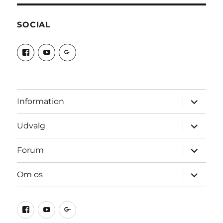
SOCIAL
View
View
View
Borgerforeningen-
UCyfIhNM6Gj3hxSdz0MZnqNA’s
115568014441028741282’s
Alsnderup-
profile
profile
Sogn-
on
on
961690167281637’s
YouTube
Google+
profile
on
udvid
Information
Facebook
underme
udvid
Udvalg
underme
udvid
Forum
underme
udvid
Om os
underme
Facebook
YouTube
Google+